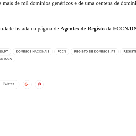
mais de mil domínios genéricos e de uma centena de domínios
tidade listada na página de
Agentes de Registo
da
FCCN
/
D
NS.PT
DOMINIOS NACIONAIS
FCCN
REGISTO DE DOMINIOS .PT
REGIST
EBTUGA
Twitter