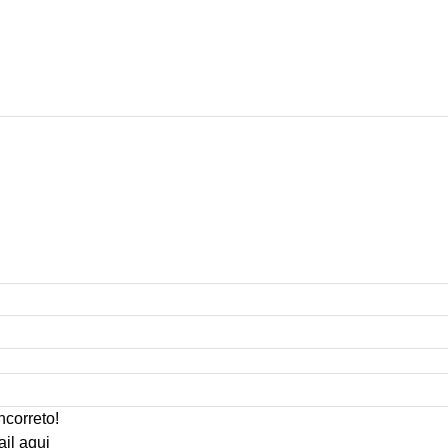
ncorreto!
ail aqui