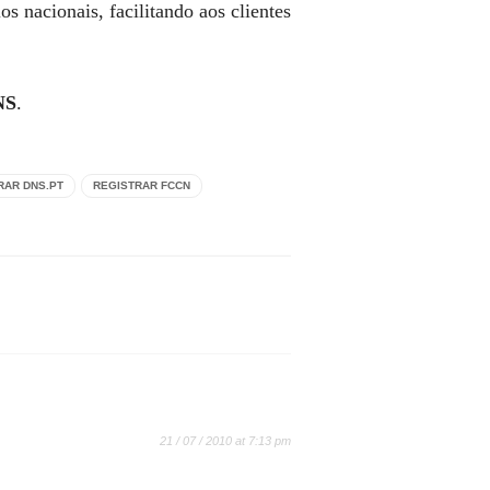
 nacionais, facilitando aos clientes
NS
.
RAR DNS.PT
REGISTRAR FCCN
21 / 07 / 2010 at 7:13 pm