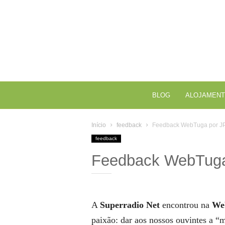
BLOG
ALOJAMENT
Início
feedback
Feedback WebTuga por J
feedback
Feedback WebTug
A
Superradio Net
encontrou na
We
paixão: dar aos nossos ouvintes a “