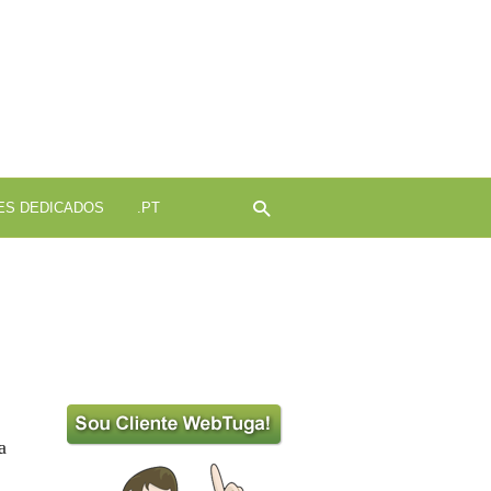
ojamento
b
ES DEDICADOS
.PT
a