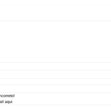
ncorreto!
ail aqui