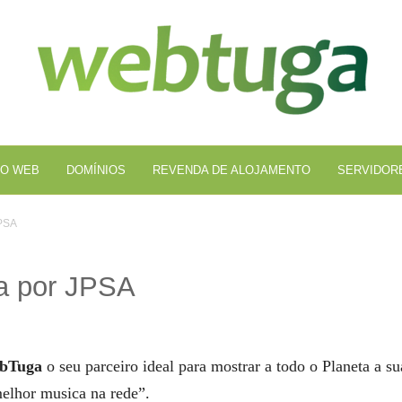
Al
We
O WEB
DOMÍNIOS
REVENDA DE ALOJAMENTO
SERVIDOR
PSA
a por JPSA
bTuga
o seu parceiro ideal para mostrar a todo o Planeta a su
melhor musica na rede”.