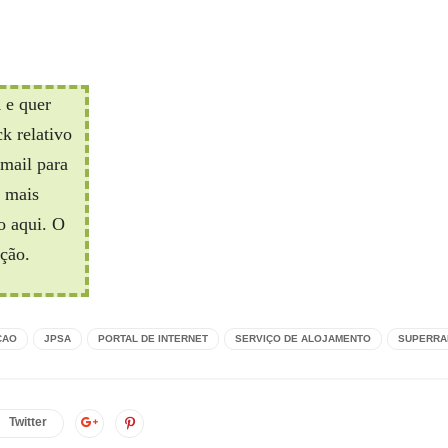
a
e quer
k relativo
-mail para
 mais
o aqui. O
ção.
CAO
JPSA
PORTAL DE INTERNET
SERVIÇO DE ALOJAMENTO
SUPERRA
Twitter