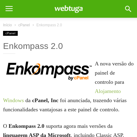
Início
cPanel
Enkompass 2.0
cPanel
Enkompass 2.0
A nova versão do
painel de
controlo para
Alojamento
Windows
da
cPanel, Inc
foi anunciada, trazendo várias
funcionalidades vantajosas a este painel de controlo.
O
Enkompass 2.0
suporta agora mais versões da
linguagem ASP da Microsoft
, incluindo Classic ASP,