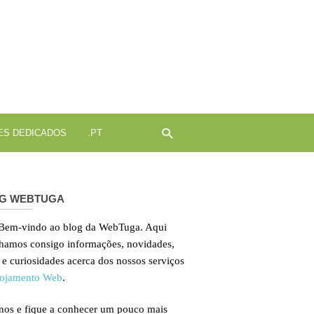
ojamento
b
ES DEDICADOS
.PT
G WEBTUGA
 Bem-vindo ao blog da WebTuga. Aqui
lhamos consigo informações, novidades,
 e curiosidades acerca dos nossos serviços
ojamento Web
.
nos e fique a conhecer um pouco mais