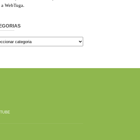
e a WebTuga.
EGORIAS
orias
TUBE