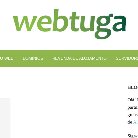
Al
We
O WEB
DOMÍNIOS
REVENDA DE ALOJAMENTO
SERVIDOR
BLO
Olá!
parti
guias
de
Al
Siga-