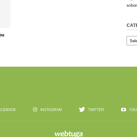
sobr
CAT
ou
Categ
ACEBOOK
INSTAGRAM
TWITTER
YOU