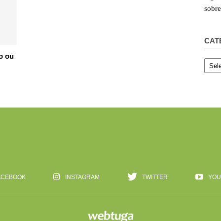
sobr
CAT
o ou
Categ
ACEBOOK
INSTAGRAM
TWITTER
YOU