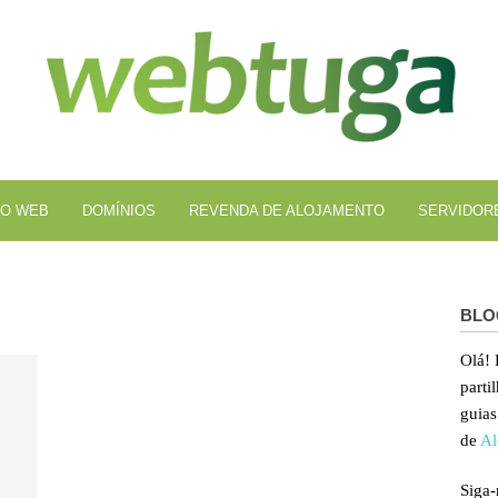
Al
We
O WEB
DOMÍNIOS
REVENDA DE ALOJAMENTO
SERVIDOR
BLO
Olá!
parti
guias
de
Al
Siga-