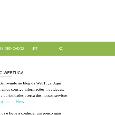
ojamento
b
ES DEDICADOS
.PT
G WEBTUGA
 Bem-vindo ao blog da WebTuga. Aqui
lhamos consigo informações, novidades,
 e curiosidades acerca dos nossos serviços
ojamento Web
.
nos e fique a conhecer um pouco mais