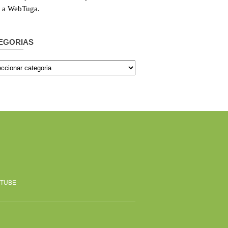
e a WebTuga.
EGORIAS
orias
TUBE