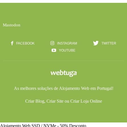
Mastodon
FACEBOOK
INSTAGRAM
TWITTER
YOUTUBE
As melhores soluções de
Alojamento Web
em Portugal!
Criar Blog
,
Criar Site
ou
Criar Loja Online
Alojamento Web SSD / NVMe - 50% Desconto