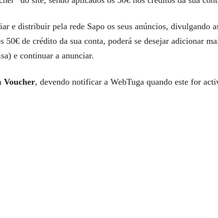
cher” do site, sendo aplicados os 50€ nos créditos da sua con
ar e distribuir pela rede Sapo os seus anúncios, divulgando a
os 50€ de crédito da sua conta, poderá se desejar adicionar mai
sa) e continuar a anunciar.
um
Voucher
, devendo notificar a WebTuga quando este for act