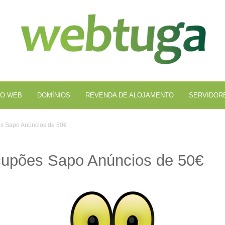
Al
We
O WEB
DOMÍNIOS
REVENDA DE ALOJAMENTO
SERVIDOR
s Sapo Anúncios de 50€
upões Sapo Anúncios de 50€