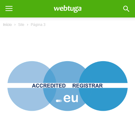
Início
Site
Página 3