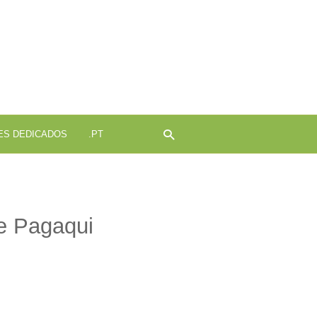
ojamento
b
ES DEDICADOS
.PT
e Pagaqui