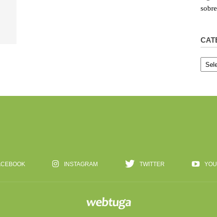
sobr
CAT
Categ
ACEBOOK
INSTAGRAM
TWITTER
YOU