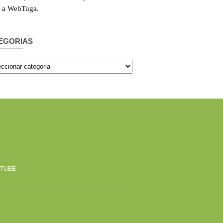
e a WebTuga.
EGORIAS
orias
TUBE