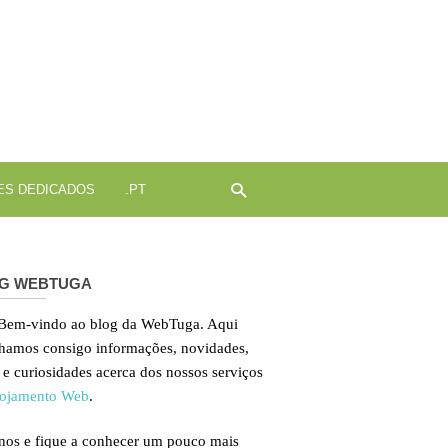
ojamento
b
ES DEDICADOS
.PT
G WEBTUGA
 Bem-vindo ao blog da WebTuga. Aqui
lhamos consigo informações, novidades,
 e curiosidades acerca dos nossos serviços
ojamento Web
.
nos e fique a conhecer um pouco mais