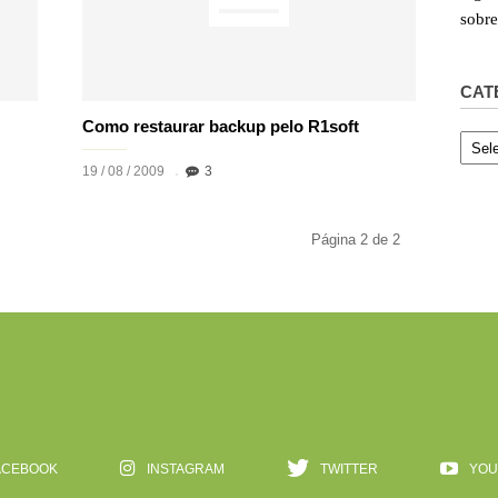
sobr
CAT
Como restaurar backup pelo R1soft
Categ
19 / 08 / 2009
3
Página 2 de 2
ACEBOOK
INSTAGRAM
TWITTER
YOU