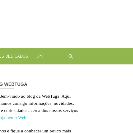
ojamento
b
ES DEDICADOS
.PT
G WEBTUGA
 Bem-vindo ao blog da WebTuga. Aqui
lhamos consigo informações, novidades,
 e curiosidades acerca dos nossos serviços
ojamento Web
.
nos e fique a conhecer um pouco mais