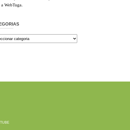
e a WebTuga.
EGORIAS
orias
TUBE