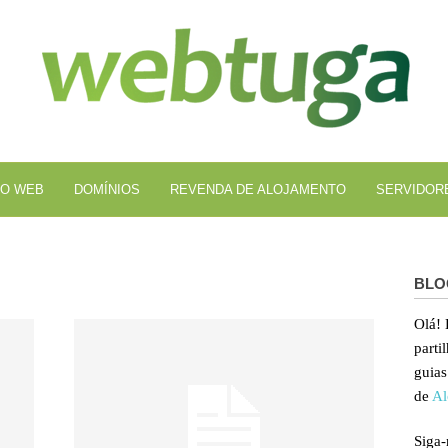
Al
We
O WEB
DOMÍNIOS
REVENDA DE ALOJAMENTO
SERVIDOR
BLO
Olá!
parti
guias
de
Al
Siga-