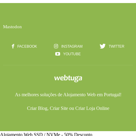
Mastodon
FACEBOOK
INSTAGRAM
TWITTER
YOUTUBE
As melhores soluções de
Alojamento Web
em Portugal!
Criar Blog
,
Criar Site
ou
Criar Loja Online
Alojamento Web SSD / NVMe - 50% Desconto