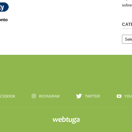
sobr
onto
CAT
Categ
ACEBOOK
INSTAGRAM
TWITTER
YOU