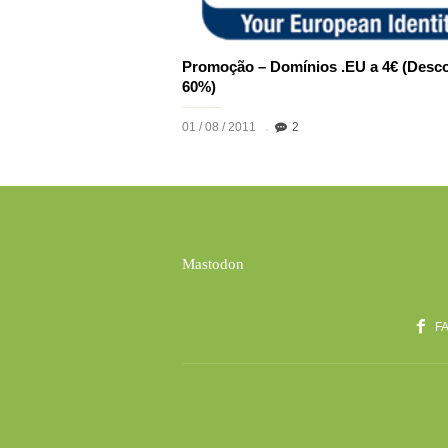
Promoção – Domínios .EU a 4€ (Desc
60%)
01 / 08 / 2011
2
Mastodon
F