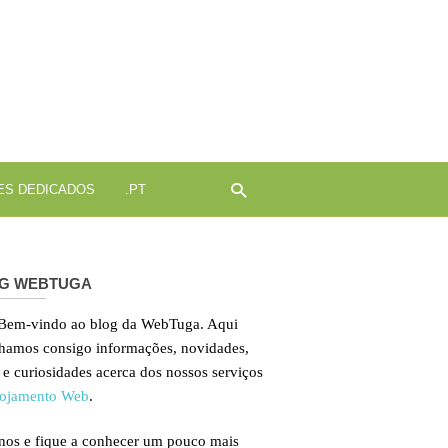
ojamento
b
ES DEDICADOS
.PT
G WEBTUGA
 Bem-vindo ao blog da WebTuga. Aqui
lhamos consigo informações, novidades,
 e curiosidades acerca dos nossos serviços
ojamento Web
.
nos e fique a conhecer um pouco mais