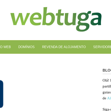
Al
We
O WEB
DOMÍNIOS
REVENDA DE ALOJAMENTO
SERVIDOR
BLO
Olá!
parti
guias
de
Al
Siga-