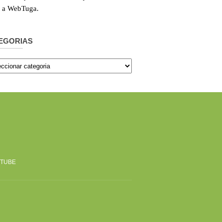
e a WebTuga.
EGORIAS
orias
TUBE