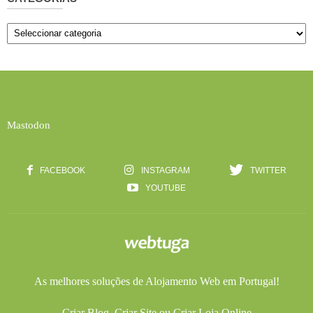
Categorias
Mastodon
FACEBOOK
INSTAGRAM
TWITTER
YOUTUBE
As melhores soluções de
Alojamento Web
em Portugal!
Criar Blog
,
Criar Site
ou
Criar Loja Online