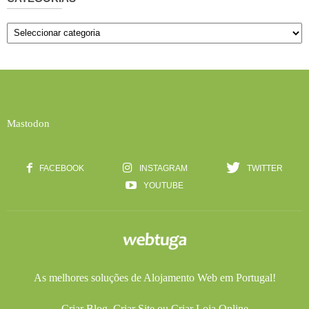
Categorias
Mastodon
FACEBOOK
INSTAGRAM
TWITTER
YOUTUBE
As melhores soluções de
Alojamento Web
em Portugal!
Criar Blog
,
Criar Site
ou
Criar Loja Online