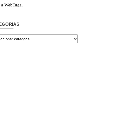
e a WebTuga.
EGORIAS
orias