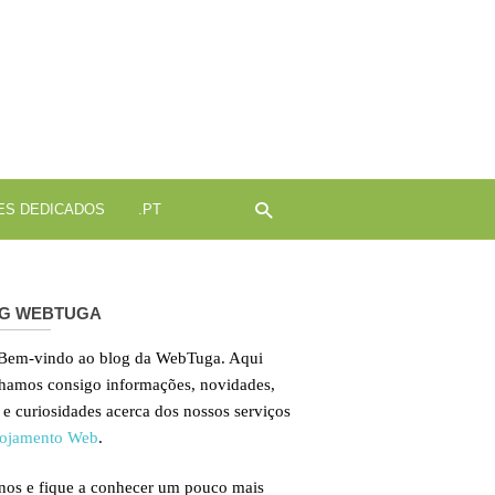
ojamento
b
ES DEDICADOS
.PT
G WEBTUGA
 Bem-vindo ao blog da WebTuga. Aqui
lhamos consigo informações, novidades,
 e curiosidades acerca dos nossos serviços
ojamento Web
.
nos e fique a conhecer um pouco mais