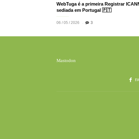
WebTuga é a primeira Registrar ICAN
sediada em Portugal 🇵🇹
06 / 05 / 2026
3
Mastodon
F