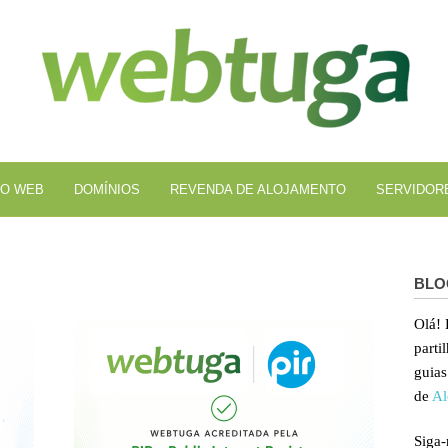
Al
We
O WEB
DOMÍNIOS
REVENDA DE ALOJAMENTO
SERVIDOR
BLO
Olá!
parti
guias
de
Al
Siga-